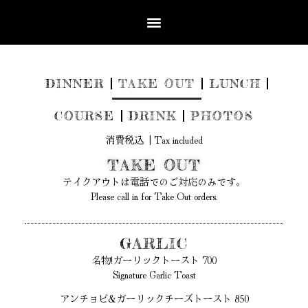
DINNER
TAKE OUT
LUNCH
COURSE
DRINK
PHOTOS
消費税込 | Tax included
TAKE OUT
テイクアウトは電話でのご対応のみです。
Please call in for Take Out orders.
GARLIC
名物!ガーリックトースト 700
Signature Garlic Toast
アンチョビ&ガーリックチーズトースト 850